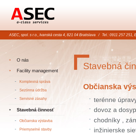
ASEC, spol. s r.o., Ivanská cesta 4, 821 04
Bratislava / Tel.: 0911 257 251,
E
O nás
Stavebná či
Facility management
Komplexná správa
Občianska výs
Sezónna údržba
terénne úpr
Servisné zásahy
dovoz a dosy
Stavebná činnosť
chodníky , zá
Občianska výstavba
inžinierske sie
Priemyselné stavby