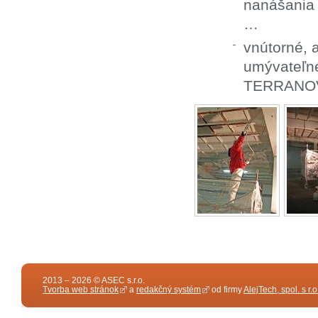
nanášania
…
vnútorné, a
umývateľné
TERRANOV
2013 – 2026 © ASEC s.r.o.
Tvorba web stránok
a
redakčný systém
od firmy
AlejTech, spol. s r.o