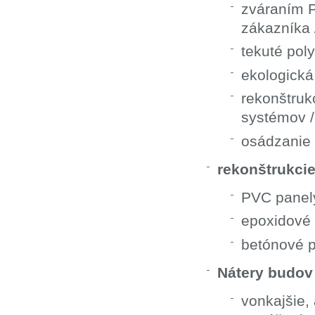
zváraním P
zákazník
tekuté po
ekologická 
rekonštruk
systémov /
osádzanie 
rekonštrukci
PVC panel
epoxidové
betónové 
Nátery budov
vonkajšie,