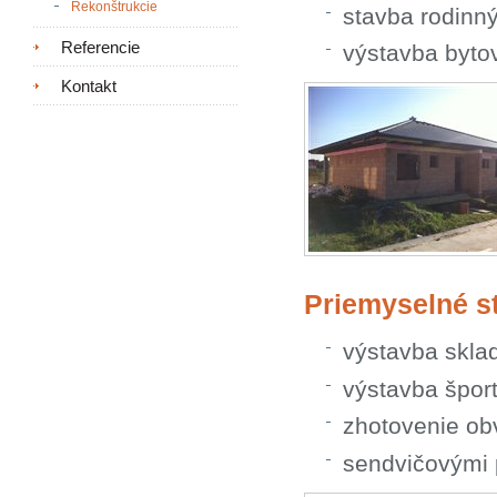
Rekonštrukcie
stavba rodinn
Referencie
výstavba byto
Kontakt
Priemyselné s
výstavba skla
výstavba špor
zhotovenie ob
sendvičovými 