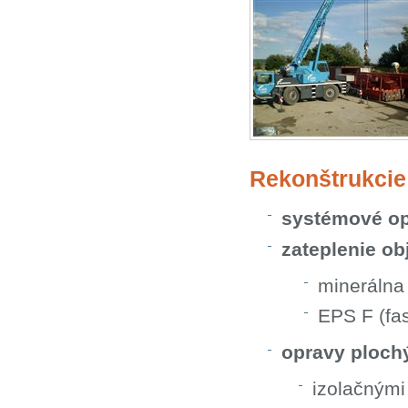
Rekonštrukcie
systémové op
zateplenie ob
minerálna
EPS F (fa
opravy plochý
izolačnými